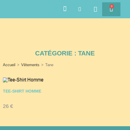
0
SAVEURS DES ÎLES
CATÉGORIE : TANE
Accueil
>
Vêtements
>
Tane
TEE-SHIRT HOMME
26
€