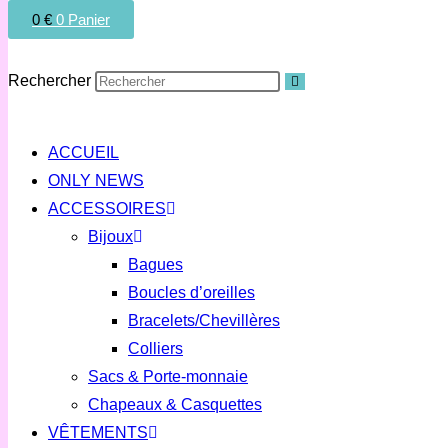
0
€
0
Panier
Rechercher
ACCUEIL
ONLY NEWS
ACCESSOIRES
Bijoux
Bagues
Boucles d’oreilles
Bracelets/Chevillères
Colliers
Sacs & Porte-monnaie
Chapeaux & Casquettes
VÊTEMENTS