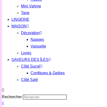
Mini Vahine
Tane
LINGERIE
MAISON
Décoration
Nappes
Vaisselle
Livres
SAVEURS DES ÎLES
Côté Sucré
Confitures & Gelées
Côté Salé
Rechercher