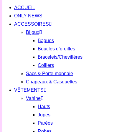
ACCUEIL
ONLY NEWS
ACCESSOIRES
Bijoux
Bagues
Boucles d’oreilles
Bracelets/Chevillères
Colliers
Sacs & Porte-monnaie
Chapeaux & Casquettes
VÊTEMENTS
Vahine
Hauts
Jupes
Paréos
Robes