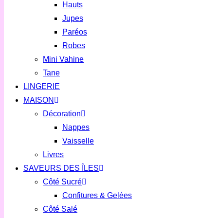
Hauts
Jupes
Paréos
Robes
Mini Vahine
Tane
LINGERIE
MAISON
Décoration
Nappes
Vaisselle
Livres
SAVEURS DES ÎLES
Côté Sucré
Confitures & Gelées
Côté Salé