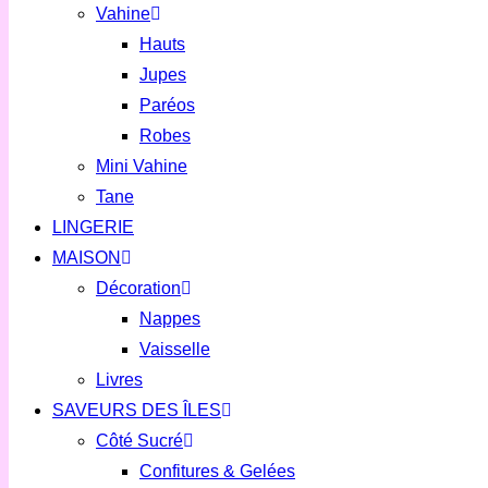
Vahine
Hauts
Jupes
Paréos
Robes
Mini Vahine
Tane
LINGERIE
MAISON
Décoration
Nappes
Vaisselle
Livres
SAVEURS DES ÎLES
Côté Sucré
Confitures & Gelées