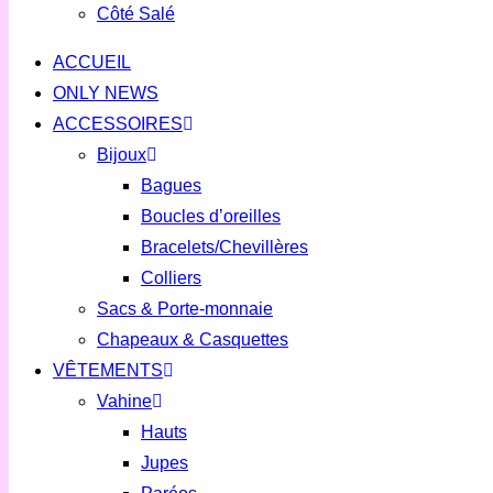
Côté Salé
ACCUEIL
ONLY NEWS
ACCESSOIRES
Bijoux
Bagues
Boucles d’oreilles
Bracelets/Chevillères
Colliers
Sacs & Porte-monnaie
Chapeaux & Casquettes
VÊTEMENTS
Vahine
Hauts
Jupes