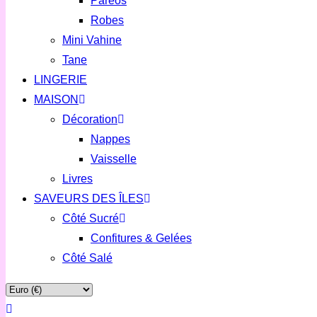
Paréos
Robes
Mini Vahine
Tane
LINGERIE
MAISON
Décoration
Nappes
Vaisselle
Livres
SAVEURS DES ÎLES
Côté Sucré
Confitures & Gelées
Côté Salé