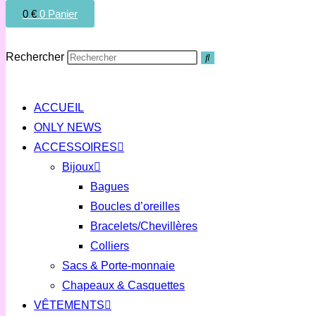
0
€
0
Panier
Rechercher
ACCUEIL
ONLY NEWS
ACCESSOIRES
Bijoux
Bagues
Boucles d’oreilles
Bracelets/Chevillères
Colliers
Sacs & Porte-monnaie
Chapeaux & Casquettes
VÊTEMENTS