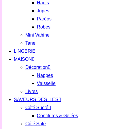
Hauts
Jupes
Paréos
Robes
Mini Vahine
Tane
LINGERIE
MAISON
Décoration
Nappes
Vaisselle
Livres
SAVEURS DES ÎLES
Côté Sucré
Confitures & Gelées
Côté Salé