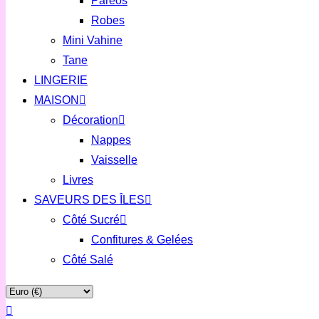
Paréos
Robes
Mini Vahine
Tane
LINGERIE
MAISON
Décoration
Nappes
Vaisselle
Livres
SAVEURS DES ÎLES
Côté Sucré
Confitures & Gelées
Côté Salé