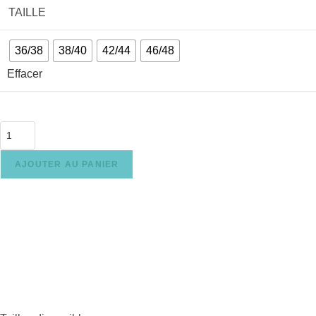
TAILLE
36/38
38/40
42/44
46/48
Effacer
AJOUTER AU PANIER