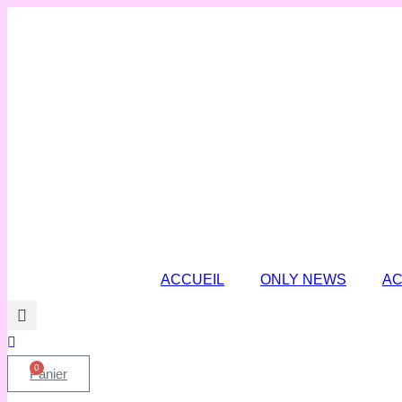
Skip
to
content
ACCUEIL
ONLY NEWS
AC
0
Panier