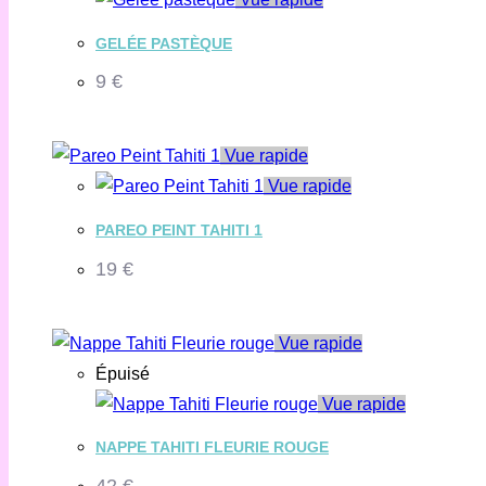
GELÉE PASTÈQUE
9
€
Vue rapide
Vue rapide
PAREO PEINT TAHITI 1
19
€
Vue rapide
Épuisé
Vue rapide
NAPPE TAHITI FLEURIE ROUGE
42
€