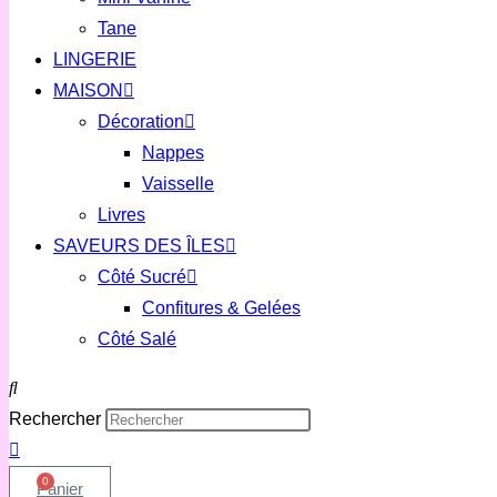
Tane
LINGERIE
MAISON
Décoration
Nappes
Vaisselle
Livres
SAVEURS DES ÎLES
Côté Sucré
Confitures & Gelées
Côté Salé
Rechercher
0
Panier