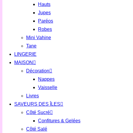
Hauts
Jupes
Paréos
Robes
Mini Vahine
Tane
LINGERIE
MAISON
Décoration
Nappes
Vaisselle
Livres
SAVEURS DES ÎLES
Côté Sucré
Confitures & Gelées
Côté Salé