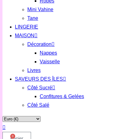
Robes
Mini Vahine
Tane
LINGERIE
MAISON
Décoration
Nappes
Vaisselle
Livres
SAVEURS DES ÎLES
Côté Sucré
Confitures & Gelées
Côté Salé
0
Panier