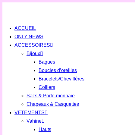
Skip
to
content
ACCUEIL
ONLY NEWS
ACCESSOIRES
Bijoux
Bagues
Boucles d’oreilles
Bracelets/Chevillères
Colliers
Sacs & Porte-monnaie
Chapeaux & Casquettes
VÊTEMENTS
Vahine
Hauts