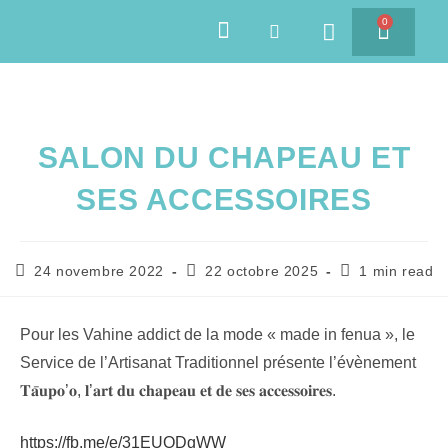
0
SAVEURS DES ÎLES
SALON DU CHAPEAU ET
SES ACCESSOIRES
24 novembre 2022
22 octobre 2025
1 min read
Pour les Vahine addict de la mode « made in fenua », le
Service de l’Artisanat Traditionnel présente l’évènement
𝐓𝐚̄𝐮𝐩𝐨’𝐨, 𝐥’𝐚𝐫𝐭 𝐝𝐮 𝐜𝐡𝐚𝐩𝐞𝐚𝐮 𝐞𝐭 𝐝𝐞 𝐬𝐞𝐬 𝐚𝐜𝐜𝐞𝐬𝐬𝐨𝐢𝐫𝐞𝐬.
https://fb.me/e/31EUODgWW