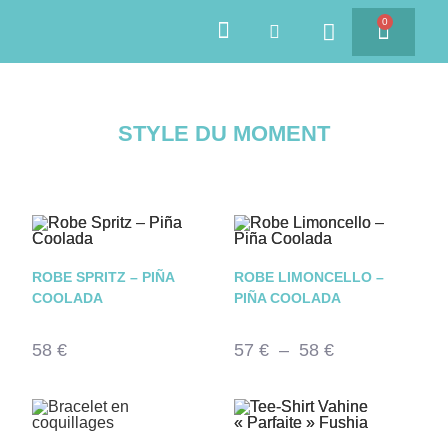
0
SAVEURS DES ÎLES
STYLE DU MOMENT
ROBE SPRITZ – PIÑA
ROBE LIMONCELLO –
COOLADA
PIÑA COOLADA
58
€
57
€
–
58
€