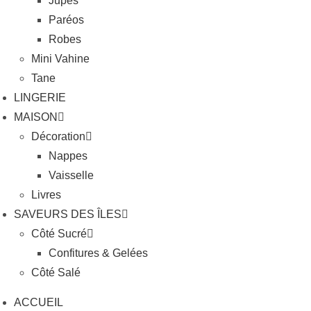
Jupes
Paréos
Robes
Mini Vahine
Tane
LINGERIE
MAISON
Décoration
Nappes
Vaisselle
Livres
SAVEURS DES ÎLES
Côté Sucré
Confitures & Gelées
Côté Salé
ACCUEIL