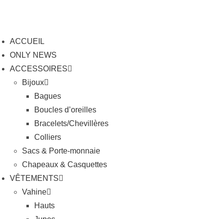
Skip
to
content
ACCUEIL
ONLY NEWS
ACCESSOIRES
Bijoux
Bagues
Boucles d’oreilles
Bracelets/Chevillères
Colliers
Sacs & Porte-monnaie
Chapeaux & Casquettes
VÊTEMENTS
Vahine
Hauts