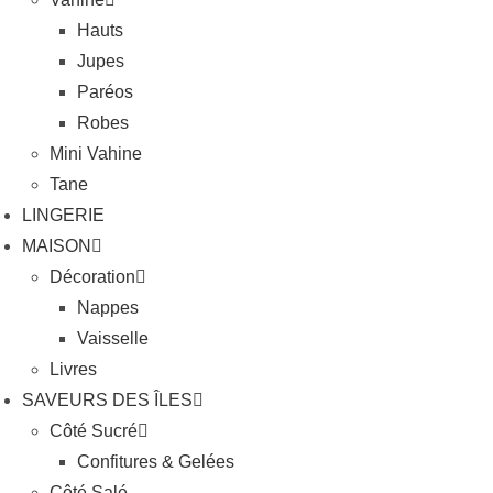
Hauts
Jupes
Paréos
Robes
Mini Vahine
Tane
LINGERIE
MAISON
Décoration
Nappes
Vaisselle
Livres
SAVEURS DES ÎLES
Côté Sucré
Confitures & Gelées
Côté Salé