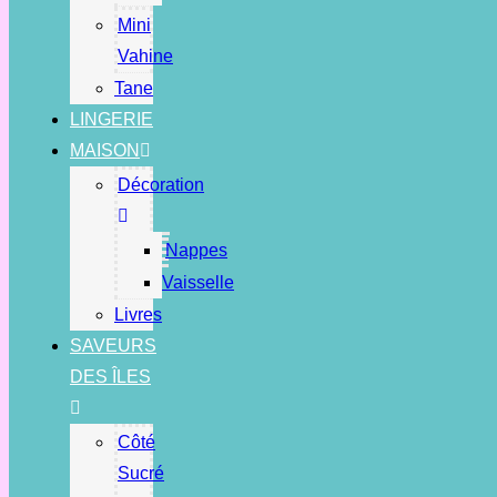
Mini
Vahine
Tane
LINGERIE
MAISON
Décoration
Nappes
Vaisselle
Livres
SAVEURS
DES ÎLES
Côté
Sucré