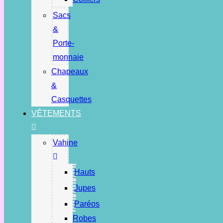
Sacs
&
Porte-
monnaie
Chapeaux
&
Casquettes
VÊTEMENTS
Vahine
Hauts
Jupes
Paréos
Robes