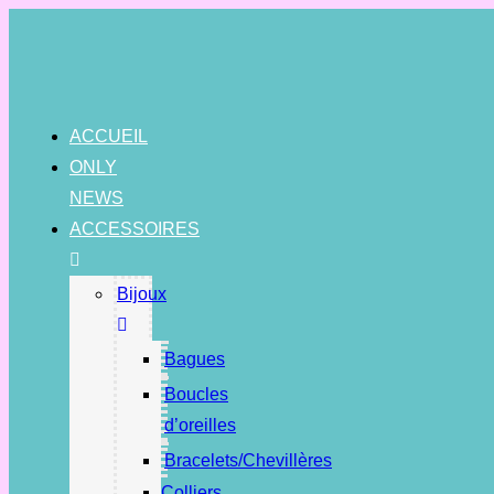
Skip
to
content
ACCUEIL
ONLY
NEWS
ACCESSOIRES
Bijoux
Bagues
Boucles
d’oreilles
Bracelets/Chevillères
Colliers