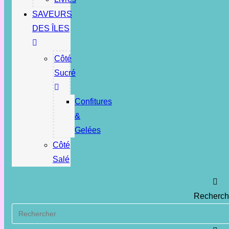
SAVEURS
DES ÎLES
Côté
Sucré
Confitures
&
Gelées
Côté
Salé
Recherch