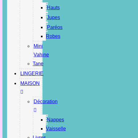
Hauts
Jupes
Paréos
Robes
Mini
Vahine
Tane
LINGERIE
MAISON
Décoration
Nappes
Vaisselle
Livres