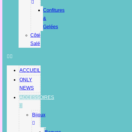
Confitures
&
Gelées
Côté
Salé
ACCUEIL
ONLY
NEWS
ACCESSOIRES
Bijoux