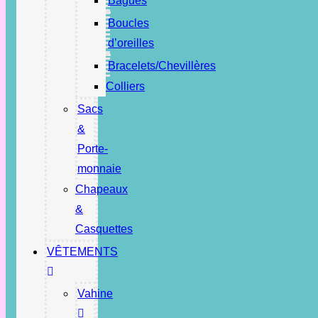
Bagues
Boucles
d’oreilles
Bracelets/Chevillères
Colliers
Sacs
&
Porte-
monnaie
Chapeaux
&
Casquettes
VÊTEMENTS
Vahine