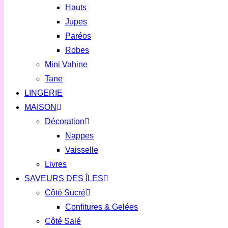
Hauts
Jupes
Paréos
Robes
Mini Vahine
Tane
LINGERIE
MAISON
Décoration
Nappes
Vaisselle
Livres
SAVEURS DES ÎLES
Côté Sucré
Confitures & Gelées
Côté Salé