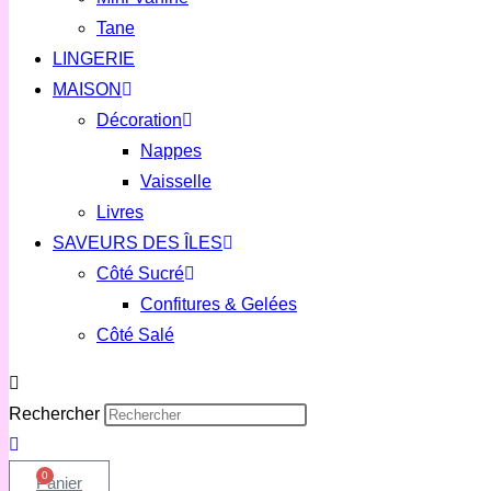
Tane
LINGERIE
MAISON
Décoration
Nappes
Vaisselle
Livres
SAVEURS DES ÎLES
Côté Sucré
Confitures & Gelées
Côté Salé
Rechercher
0
Panier