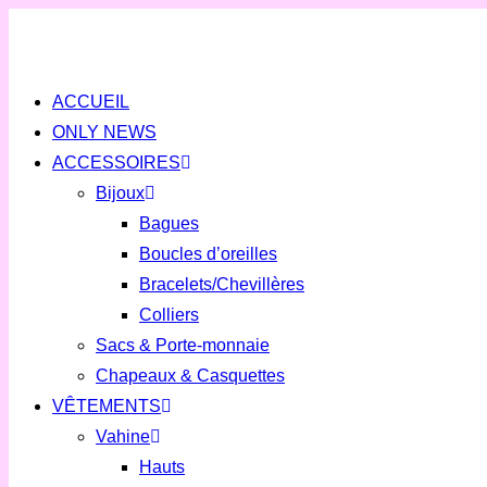
Skip
to
content
ACCUEIL
ONLY NEWS
ACCESSOIRES
Bijoux
Bagues
Boucles d’oreilles
Bracelets/Chevillères
Colliers
Sacs & Porte-monnaie
Chapeaux & Casquettes
VÊTEMENTS
Vahine
Hauts