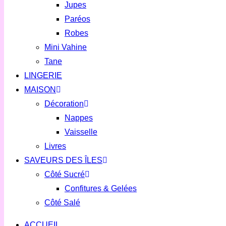
Jupes
Paréos
Robes
Mini Vahine
Tane
LINGERIE
MAISON
Décoration
Nappes
Vaisselle
Livres
SAVEURS DES ÎLES
Côté Sucré
Confitures & Gelées
Côté Salé
ACCUEIL