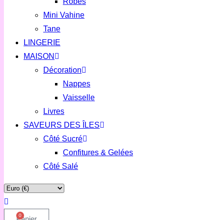
Robes
Mini Vahine
Tane
LINGERIE
MAISON
Décoration
Nappes
Vaisselle
Livres
SAVEURS DES ÎLES
Côté Sucré
Confitures & Gelées
Côté Salé
0
Panier