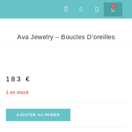
0
SAVEURS DES ÎLES
Ava Jewelry – Boucles D’oreilles
183
€
1 en stock
AJOUTER AU PANIER