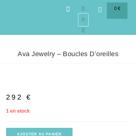
0
€
0
SAVEURS DES ÎLES
Ava Jewelry – Boucles D’oreilles
292
€
1 en stock
AJOUTER AU PANIER