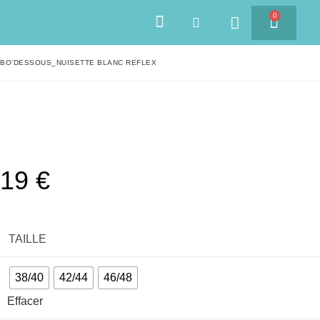
0
SAVEURS DES ÎLES
BO’DESSOUS_NUISETTE BLANC REFLEX
19
€
TAILLE
38/40
42/44
46/48
Effacer