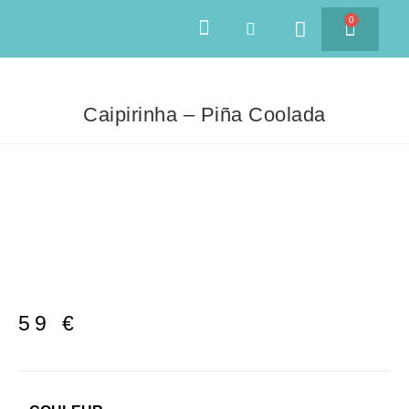
0
SAVEURS DES ÎLES
Caipirinha – Piña Coolada
59
€