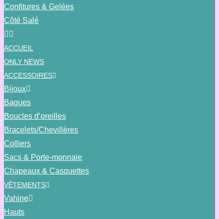
Confitures & Gelées
Côté Salé
ACCUEIL
ONLY NEWS
ACCESSOIRES
Bijoux
Bagues
Boucles d’oreilles
Bracelets/Chevillères
Colliers
Sacs & Porte-monnaie
Chapeaux & Casquettes
VÊTEMENTS
Vahine
Hauts