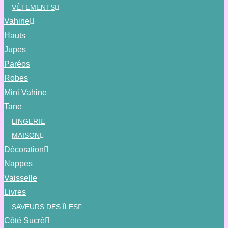
VÊTEMENTS
Vahine
Hauts
Jupes
Paréos
Robes
Mini Vahine
Tane
LINGERIE
MAISON
Décoration
Nappes
Vaisselle
Livres
SAVEURS DES ÎLES
Côté Sucré