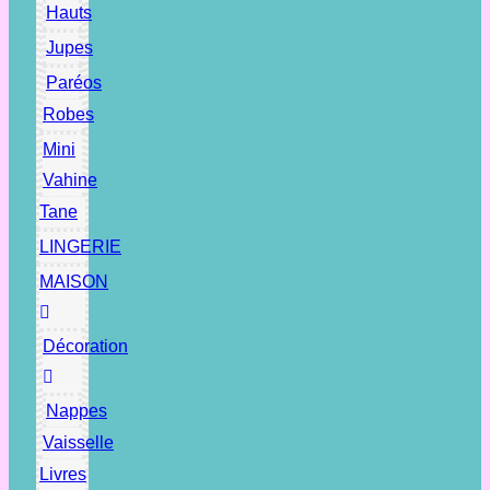
Hauts
Jupes
Paréos
Robes
Mini
Vahine
Tane
LINGERIE
MAISON
Décoration
Nappes
Vaisselle
Livres