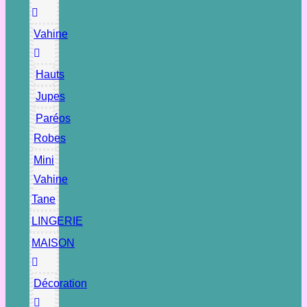
Vahine
Hauts
Jupes
Paréos
Robes
Mini
Vahine
Tane
LINGERIE
MAISON
Décoration