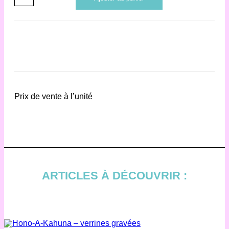
de
Hono-
A-
Kahuna
-
flûtes
à
Prix de vente à l’unité
champagne
gravées
ARTICLES À DÉCOUVRIR :