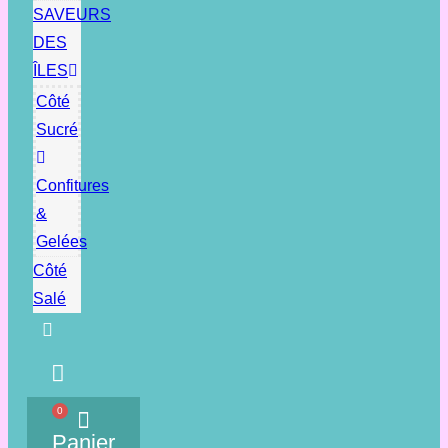
SAVEURS
DES
ÎLES
Côté
Sucré
Confitures
&
Gelées
Côté
Salé
0
Panier