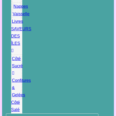
Nappes
Vaisselle
Livres
SAVEURS
DES
ÎLES
Côté
Sucré
Confitures
&
Gelées
Côté
Salé