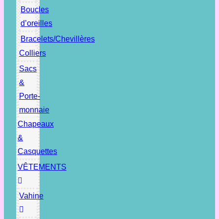
Boucles
d’oreilles
Bracelets/Chevillères
Colliers
Sacs
&
Porte-
monnaie
Chapeaux
&
Casquettes
VÊTEMENTS
Vahine