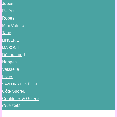
Jupes
Paréos
Robes
Mini Vahine
Tane
LINGERIE
MAISON
Décoration
Nappes
Vaisselle
Livres
SAVEURS DES ÎLES
Côté Sucré
Confitures & Gelées
Côté Salé