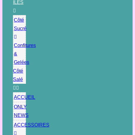
ÎLES
Côté
Sucré
Confitures
&
Gelées
Côté
Salé
ACCUEIL
ONLY
NEWS
ACCESSOIRES