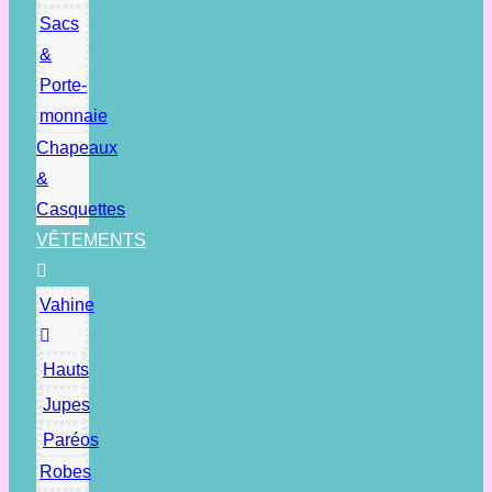
Sacs
&
Porte-
monnaie
Chapeaux
&
Casquettes
VÊTEMENTS
Vahine
Hauts
Jupes
Paréos
Robes