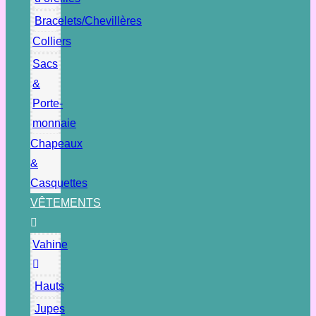
Bracelets/Chevillères
Colliers
Sacs
&
Porte-
monnaie
Chapeaux
&
Casquettes
VÊTEMENTS
Vahine
Hauts
Jupes