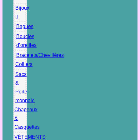
Bijoux
Bagues
Boucles
d’oreilles
Bracelets/Chevillères
Colliers
Sacs
&
Porte-
monnaie
Chapeaux
&
Casquettes
VÊTEMENTS