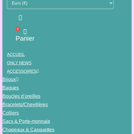
0
Panier
ACCUEIL
ONLY NEWS
ACCESSOIRES
Bijoux
Bagues
Boucles d’oreilles
Bracelets/Chevillères
Colliers
Sacs & Porte-monnaie
Chapeaux & Casquettes