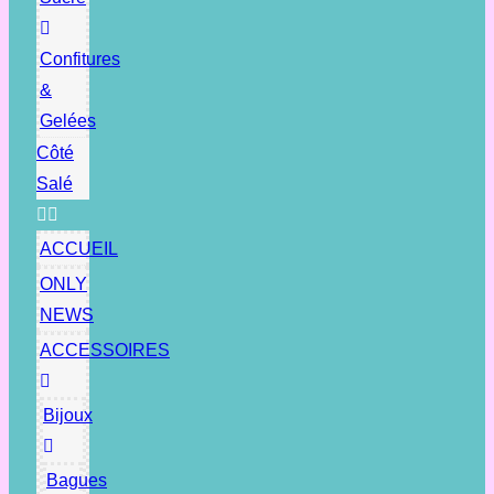
Confitures
&
Gelées
Côté
Salé
ACCUEIL
ONLY
NEWS
ACCESSOIRES
Bijoux
Bagues