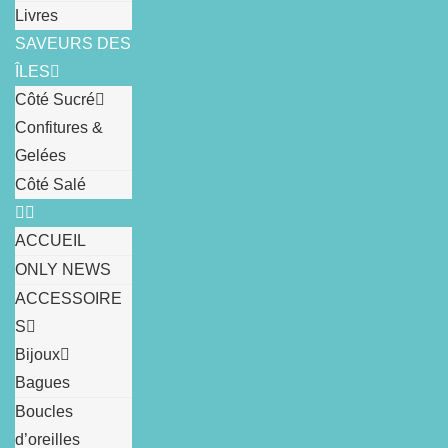
Livres
SAVEURS DES
ÎLES
Côté Sucré
Confitures &
Gelées
Côté Salé
ACCUEIL
ONLY NEWS
ACCESSOIRE
S
Bijoux
Bagues
Boucles
d’oreilles