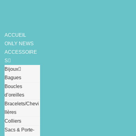
Skip
to
content
ACCUEIL
ONLY NEWS
ACCESSOIRE
S
Bijoux
Bagues
Boucles
d’oreilles
Bracelets/Chevi
llères
Colliers
Sacs & Porte-