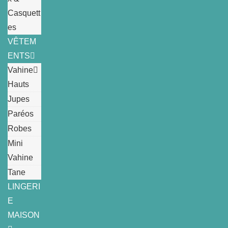
Casquett
es
VÊTEM
ENTS
Vahine
Hauts
Jupes
Paréos
Robes
Mini
Vahine
Tane
LINGERI
E
MAISON