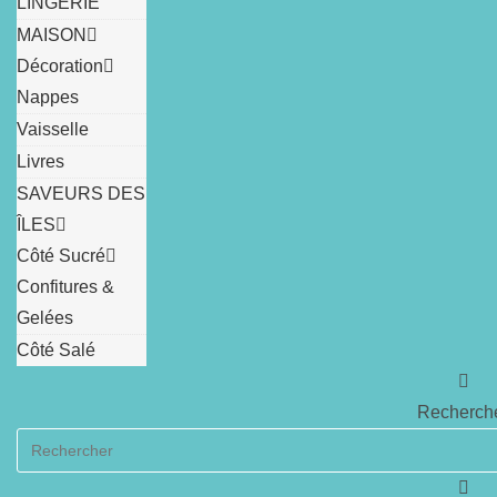
LINGERIE
MAISON
Décoration
Nappes
Vaisselle
Livres
SAVEURS DES
ÎLES
Côté Sucré
Confitures &
Gelées
Côté Salé
Recherch