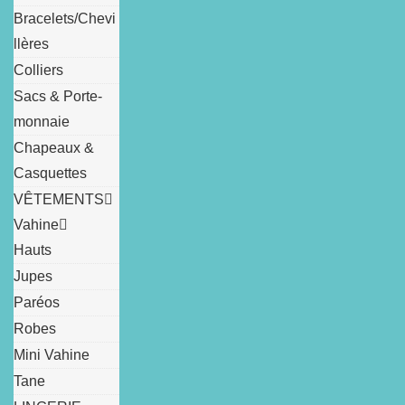
Bracelets/Chevi
llères
Colliers
Sacs & Porte-
monnaie
Chapeaux &
Casquettes
VÊTEMENTS
Vahine
Hauts
Jupes
Paréos
Robes
Mini Vahine
Tane