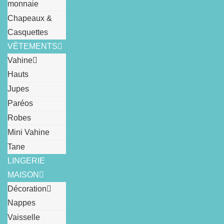
monnaie
Chapeaux &
Casquettes
VÊTEMENTS
Vahine
Hauts
Jupes
Paréos
Robes
Mini Vahine
Tane
LINGERIE
MAISON
Décoration
Nappes
Vaisselle