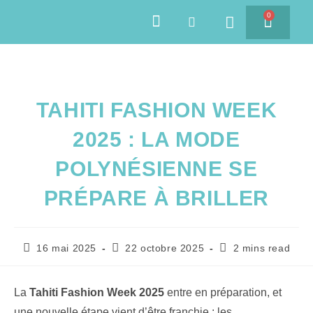
0
SAVEURS DES ÎLES
TAHITI FASHION WEEK
2025 : LA MODE
POLYNÉSIENNE SE
PRÉPARE À BRILLER
16 mai 2025
22 octobre 2025
2 mins read
La
Tahiti Fashion Week 2025
entre en préparation, et
une nouvelle étape vient d’être franchie : les