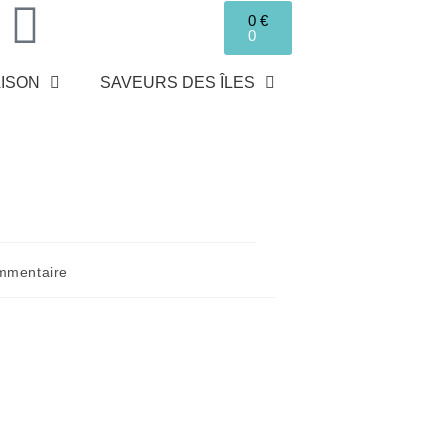
0
€
0
ISON
SAVEURS DES ÎLES
mmentaire