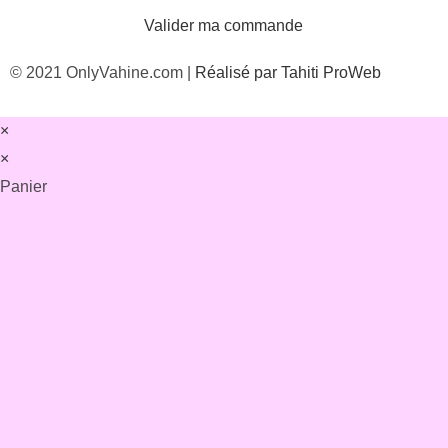
Valider ma commande
© 2021 OnlyVahine.com |
Réalisé par Tahiti ProWeb
×
×
Panier